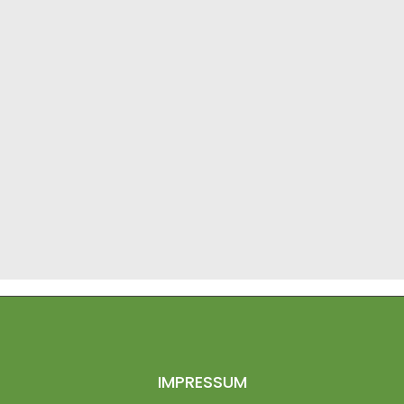
ein Hobby – Werde Teil
unserer grünen
Community!
von innsign
IMPRESSUM